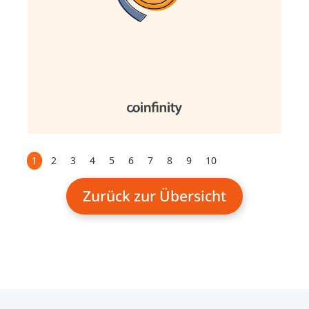
1
2
3
4
5
6
7
8
9
10
Zurück zur Übersicht