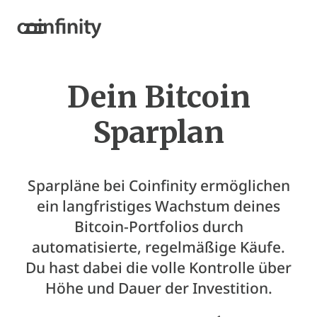
Dein Bitcoin
Sparplan
Sparpläne bei Coinfinity ermöglichen
ein langfristiges Wachstum deines
Bitcoin-Portfolios durch
automatisierte, regelmäßige Käufe.
Du hast dabei die volle Kontrolle über
Höhe und Dauer der Investition.