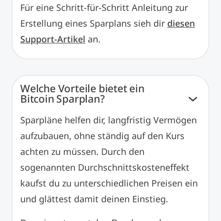
Für eine Schritt-für-Schritt Anleitung zur
Erstellung eines Sparplans sieh dir
diesen
Support-Artikel
an.
Welche Vorteile bietet ein
Bitcoin Sparplan?
Sparpläne helfen dir, langfristig Vermögen
aufzubauen, ohne ständig auf den Kurs
achten zu müssen. Durch den
sogenannten Durchschnittskosteneffekt
kaufst du zu unterschiedlichen Preisen ein
und glättest damit deinen Einstieg.