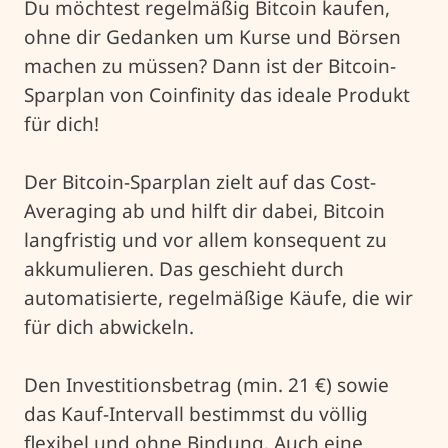
Du möchtest regelmäßig Bitcoin kaufen,
ohne dir Gedanken um Kurse und Börsen
machen zu müssen? Dann ist der Bitcoin-
Sparplan von Coinfinity das ideale Produkt
für dich!
Der Bitcoin-Sparplan zielt auf das Cost-
Averaging ab und hilft dir dabei, Bitcoin
langfristig und vor allem konsequent zu
akkumulieren. Das geschieht durch
automatisierte, regelmäßige Käufe, die wir
für dich abwickeln.
Den Investitionsbetrag (min. 21 €) sowie
das Kauf-Intervall bestimmst du völlig
flexibel und ohne Bindung. Auch eine