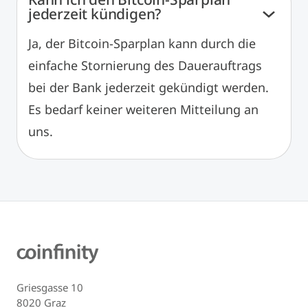
jederzeit kündigen?
Ja, der Bitcoin-Sparplan kann durch die
einfache Stornierung des Dauerauftrags
bei der Bank jederzeit gekündigt werden.
Es bedarf keiner weiteren Mitteilung an
uns.
Griesgasse 10
8020 Graz