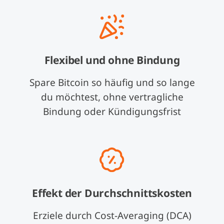
Flexibel und ohne Bindung
Spare Bitcoin so häufig und so lange
du möchtest, ohne vertragliche
Bindung oder Kündigungsfrist
Effekt der Durchschnittskosten
Erziele durch Cost-Averaging (DCA)