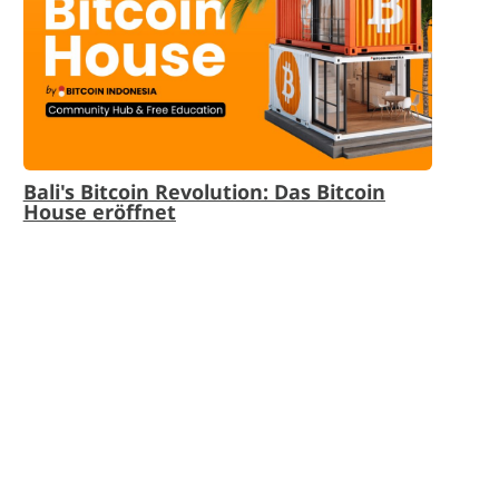
Bali's Bitcoin Revolution: Das Bitcoin
House eröffnet