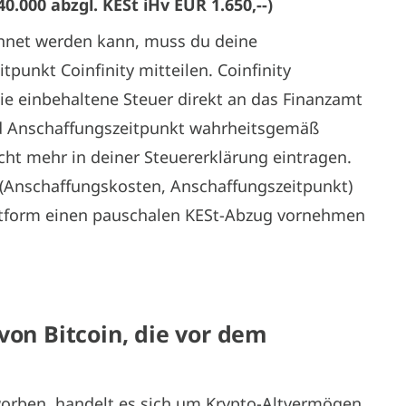
0.000 abzgl. KESt iHv EUR 1.650,--)
hnet werden kann, muss du deine
unkt Coinfinity mitteilen. Coinfinity
die einbehaltene Steuer direkt an das Finanzamt
nd Anschaffungszeitpunkt wahrheitsgemäß
cht mehr in deiner Steuererklärung eintragen.
 (Anschaffungskosten, Anschaffungszeitpunkt)
attform einen pauschalen KESt-Abzug vornehmen
von Bitcoin, die vor dem
worben, handelt es sich um Krypto-Altvermögen.