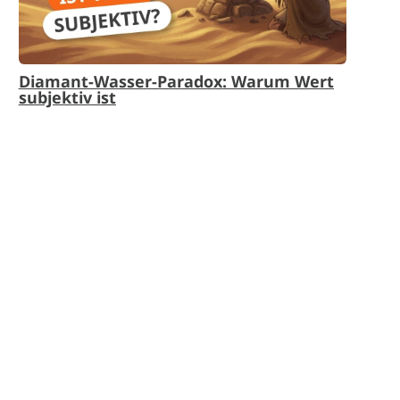
Diamant-Wasser-Paradox: Warum Wert
subjektiv ist