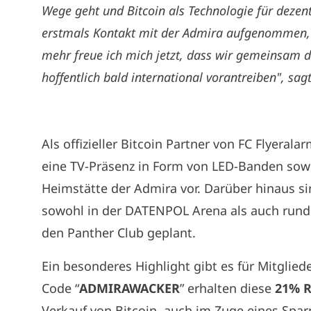
Wege geht und Bitcoin als Technologie für deze
erstmals Kontakt mit der Admira aufgenommen,
mehr freue ich mich jetzt, dass wir gemeinsam d
hoffentlich bald international vorantreiben", sag
Als offizieller Bitcoin Partner von FC Flyeral
eine TV-Präsenz in Form von LED-Banden sowi
Heimstätte der Admira vor. Darüber hinaus 
sowohl in der DATENPOL Arena als auch run
den Panther Club geplant.
Ein besonderes Highlight gibt es für Mitglie
Code “
ADMIRAWACKER
” erhalten diese
21% R
Verkauf von Bitcoin, auch im Zuge eines Spar