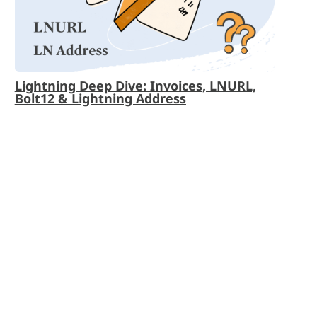
Lightning Deep Dive: Invoices, LNURL,
Bolt12 & Lightning Address